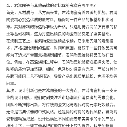
么，
君鸿陶瓷
与其他品牌的对比优势究竟在哪里呢？
首先，从
材质与工艺
方面来看，君鸿陶瓷有着显著的优势。君鸿
陶瓷精心挑选优质的原材料，确保每一件产品的根基都扎实可
靠。其对原料的筛选标准极为严格，只选用符合高品质要求的黏
土等基础材料，这为打造出精良的陶瓷制品奠定了坚实基础。
在烧制工艺上，君鸿陶瓷更是精益求精。它采用先进的烧制技
术，严格控制烧制的温度、时间和氛围。相较于一些其他品牌可
能为了追求产量而忽视烧制细节，君鸿陶瓷始终将品质放在首
位。例如，在高温烧制过程中，君鸿陶瓷能够精准把握火候，使
陶瓷的质地更加坚硬、细腻，色泽均匀且富有光泽。而部分其他
品牌可能因工艺不够精湛，导致产品出现质地疏松、色泽不均等
问题。
其次，
设计创新
也是君鸿陶瓷的一大亮点。君鸿陶瓷拥有一支专
业的设计团队，他们时刻关注着市场潮流和消费者的需求变化。
团队不断推陈出新，将传统陶瓷文化与现代时尚元素巧妙融合。
无论是古典优雅的中式风格，还是简约时尚的现代风格，君鸿陶
瓷都能精准把握，设计出满足不同消费者审美需求的系列产品。
相比之下，一些其他品牌可能在设计上较为保守，缺乏创新意