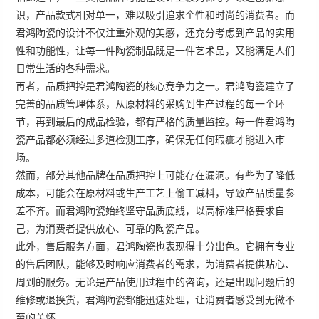
识，产品款式相对单一，难以吸引追求个性和时尚的消费者。而
君鸿陶瓷的设计不仅注重外观的美感，还充分考虑到产品的实用
性和功能性，让每一件陶瓷制品既是一件艺术品，又能满足人们
日常生活的各种需求。
再者，
品质把控
是君鸿陶瓷的核心竞争力之一。君鸿陶瓷建立了
完善的品质管理体系，从原材料的采购到生产过程的每一个环
节，再到最后的成品检验，都有严格的质量监控。每一件君鸿陶
瓷产品都必须经过多道检测工序，确保无任何瑕疵才能进入市
场。
然而，部分其他品牌在品质把控上可能存在漏洞。有些为了降低
成本，可能会在原材料或生产工艺上偷工减料，导致产品质量参
差不齐。而君鸿陶瓷始终坚守品质底线，以高标准严格要求自
己，为消费者提供放心、可靠的陶瓷产品。
此外，
售后服务
方面，君鸿陶瓷也表现得十分出色。它拥有专业
的售后团队，能够及时响应消费者的需求，为消费者提供贴心、
周到的服务。无论是产品使用过程中的咨询，还是出现问题后的
维修或退换货，君鸿陶瓷都能迅速处理，让消费者感受到无微不
至的关怀。