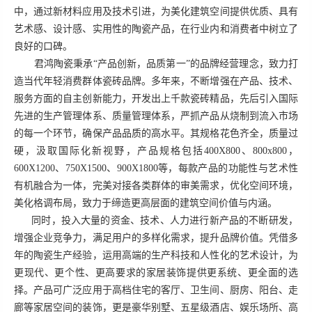
中，通过新材料应用及技术引进，为美化建筑空间提供优质、具有
艺术感、设计感、实用性的陶瓷产品，在行业内和消费者中树立了
良好的口碑。
君鸿陶瓷
秉承“产品创新，品质第一”的品牌经营理念，致力打
造当代年轻消费群体瓷砖品牌。多年来，不断增强在产品、技术、
服务方面的自主创新能力，开发出上千款瓷砖精品，先后引入国际
先进的生产管理体系、质量管理体系，严抓产品从烧制到流入市场
的每一个环节，确保产品品质的高水平。其规格花色齐全，质量过
硬，汲取国际化新视野，产品规格包括400X800、800x800，
600X1200、750X1500、900X1800等，每款产品的功能性与艺术性
有机融合为一体，完美对接各类群体的审美需求，优化空间环境，
美化格调布局，致力于缔造更高层面的建筑空间价值与内涵。
同时，投入大量的资金、技术、人力进行新产品的不断研发，
增强企业竞争力，满足用户的多样化需求，提升品牌价值。凭借多
年的陶瓷生产经验，运用高端的生产科技和人性化的艺术设计，为
更现代、更个性、更高要求的家居装饰提供更系统、更全面的选
择。产品可广泛应用于高档住宅的客厅、卫生间、厨房、阳台、走
廊等家居空间的装饰，更是豪华别墅、五星级酒店、娱乐场所、高